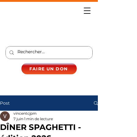
FAIRE UN DON
Post
vincentcjpm
7 juin
1 min de lecture
DÎNER SPAGHETTI -