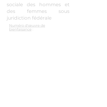
sociale des hommes et
des femmes sous
juridiction fédérale
Numéro d'œuvre de
bienfaisance
:
86442 9816 RR0001
Pages
Accueil
Notre histoire
Notre logo
Nos partenaires
Nos services
Conseil d'administration
Coordination
Témoignages