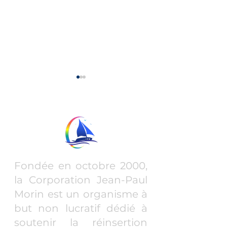
Une nouvelle 
pour l'inclusio
l'atelier Arc-e
C'est avec une 
s'ouvre aux 
fierté que nous 
cette avancée
significative : à
Dîner spaghetti -
de septembre 20
Fondée en octobre 2000,
édition 2024
l'atelier Arc-en-Cie
la Corporation Jean-Paul
Morin est un organisme à
but non lucratif dédié à
soutenir la réinsertion